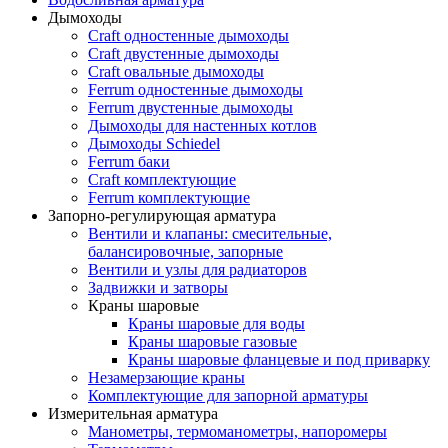
Дымоходы
Craft одностенные дымоходы
Craft двустенные дымоходы
Craft овальные дымоходы
Ferrum одностенные дымоходы
Ferrum двустенные дымоходы
Дымоходы для настенных котлов
Дымоходы Schiedel
Ferrum баки
Craft комплектующие
Ferrum комплектующие
Запорно-регулирующая арматура
Вентили и клапаны: смесительные,
балансировочные, запорные
Вентили и узлы для радиаторов
Задвижки и затворы
Краны шаровые
Краны шаровые для воды
Краны шаровые газовые
Краны шаровые фланцевые и под приварку
Незамерзающие краны
Комплектующие для запорной арматуры
Измерительная арматура
Манометры, термоманометры, напоромеры