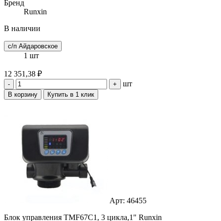
Бренд
Runxin
В наличии
с/п Айдаровское
1 шт
12 351,38 ₽
шт
-
+
В корзину
Купить в 1 клик
Арт: 46455
Блок управления TMF67C1, 3 цикла,1" Runxin