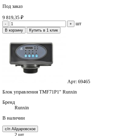
Под заказ
9 819,35 ₽
шт
-
+
В корзину
Купить в 1 клик
Арт: 69465
Блок управления TMF71P1" Runxin
Бренд
Runxin
В наличии
с/п Айдаровское
2 шт