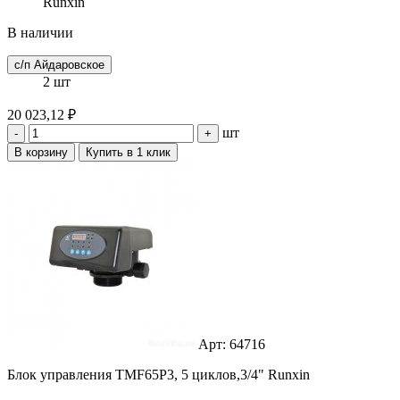
Runxin
В наличии
с/п Айдаровское
2 шт
20 023,12 ₽
шт
-
+
В корзину
Купить в 1 клик
Арт: 64716
Блок управления TMF65P3, 5 циклов,3/4" Runxin