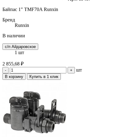
Байпас 1" TMF70A Runxin
Бренд
Runxin
В наличии
с/п Айдаровское
1 шт
2 855,68 ₽
шт
-
+
В корзину
Купить в 1 клик