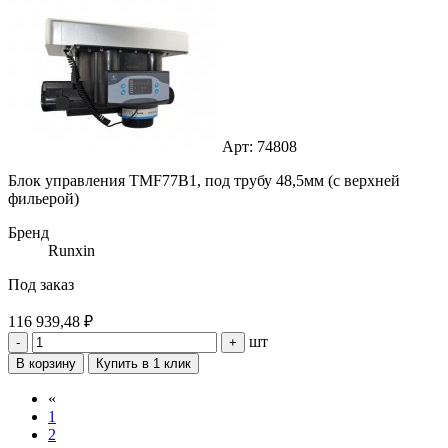
Арт: 74808
Блок управления TMF77B1, под трубу 48,5мм (с верхней
фильерой)
Бренд
Runxin
Под заказ
116 939,48 ₽
шт
-
+
В корзину
Купить в 1 клик
«
1
2