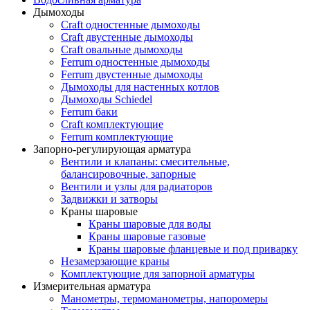
Дымоходы
Craft одностенные дымоходы
Craft двустенные дымоходы
Craft овальные дымоходы
Ferrum одностенные дымоходы
Ferrum двустенные дымоходы
Дымоходы для настенных котлов
Дымоходы Schiedel
Ferrum баки
Craft комплектующие
Ferrum комплектующие
Запорно-регулирующая арматура
Вентили и клапаны: смесительные,
балансировочные, запорные
Вентили и узлы для радиаторов
Задвижки и затворы
Краны шаровые
Краны шаровые для воды
Краны шаровые газовые
Краны шаровые фланцевые и под приварку
Незамерзающие краны
Комплектующие для запорной арматуры
Измерительная арматура
Манометры, термоманометры, напоромеры