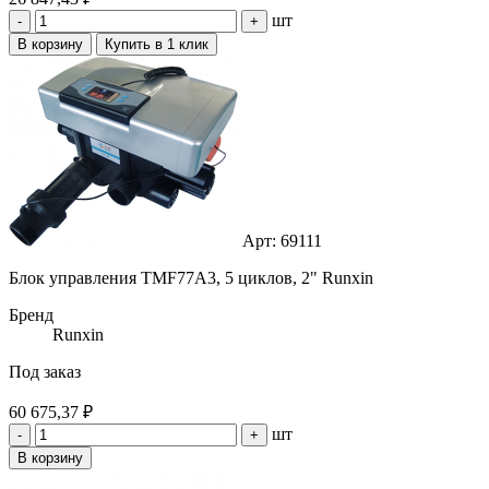
шт
-
+
В корзину
Купить в 1 клик
Арт: 69111
Блок управления TMF77A3, 5 циклов, 2" Runxin
Бренд
Runxin
Под заказ
60 675,37 ₽
шт
-
+
В корзину