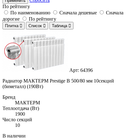
Сбросить
Применить
По рейтингу
По наименованию
Сначала дешевые
Сначала
дорогие
По рейтингу
Плитка

Список

Таблица

Арт: 64396
Радиатор МАКТЕРМ Prestige B 500/80 мм 10секций
(биметалл) (190Вт)
Бренд
МАКТЕРМ
Теплоотдача (Вт)
1900
Число секций
10
В наличии