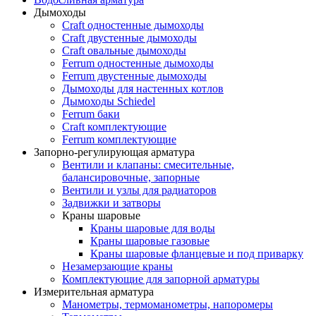
Дымоходы
Craft одностенные дымоходы
Craft двустенные дымоходы
Craft овальные дымоходы
Ferrum одностенные дымоходы
Ferrum двустенные дымоходы
Дымоходы для настенных котлов
Дымоходы Schiedel
Ferrum баки
Craft комплектующие
Ferrum комплектующие
Запорно-регулирующая арматура
Вентили и клапаны: смесительные,
балансировочные, запорные
Вентили и узлы для радиаторов
Задвижки и затворы
Краны шаровые
Краны шаровые для воды
Краны шаровые газовые
Краны шаровые фланцевые и под приварку
Незамерзающие краны
Комплектующие для запорной арматуры
Измерительная арматура
Манометры, термоманометры, напоромеры