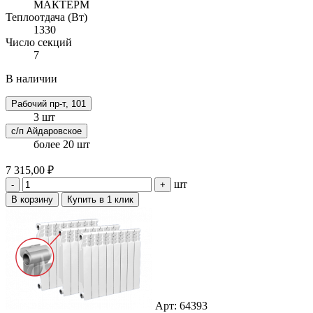
МАКТЕРМ
Теплоотдача (Вт)
1330
Число секций
7
В наличии
Рабочий пр-т, 101
3 шт
с/п Айдаровское
более 20 шт
7 315,00 ₽
шт
-
+
В корзину
Купить в 1 клик
Арт: 64393