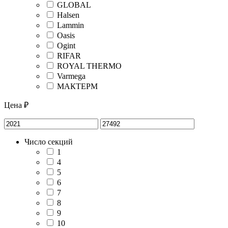
GLOBAL
Halsen
Lammin
Oasis
Ogint
RIFAR
ROYAL THERMO
Varmega
МАКТЕРМ
Цена ₽
Число секций
1
4
5
6
7
8
9
10