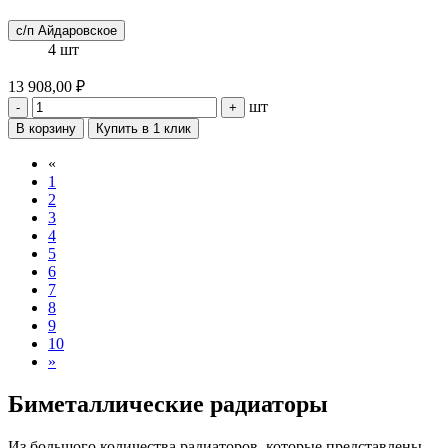
с/п Айдаровское
4 шт
13 908,00 ₽
шт
-
+
В корзину
Купить в 1 клик
«
1
2
3
4
5
6
7
8
9
10
»
Биметаллические радиаторы
Из большого количества радиаторов, которые представлены