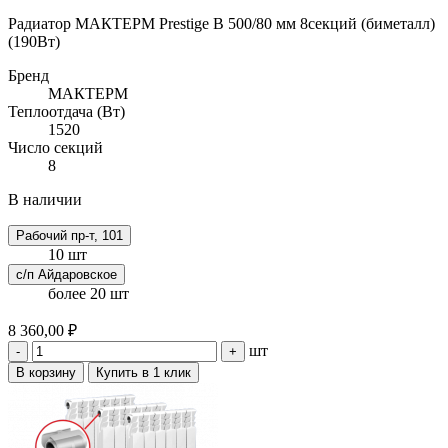
Радиатор МАКТЕРМ Prestige B 500/80 мм 8секций (биметалл)
(190Вт)
Бренд
МАКТЕРМ
Теплоотдача (Вт)
1520
Число секций
8
В наличии
Рабочий пр-т, 101
10 шт
с/п Айдаровское
более 20 шт
8 360,00 ₽
шт
-
+
В корзину
Купить в 1 клик