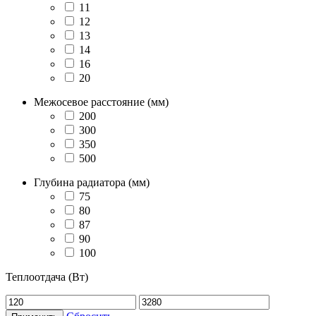
11
12
13
14
16
20
Межосевое расстояние (мм)
200
300
350
500
Глубина радиатора (мм)
75
80
87
90
100
Теплоотдача (Вт)