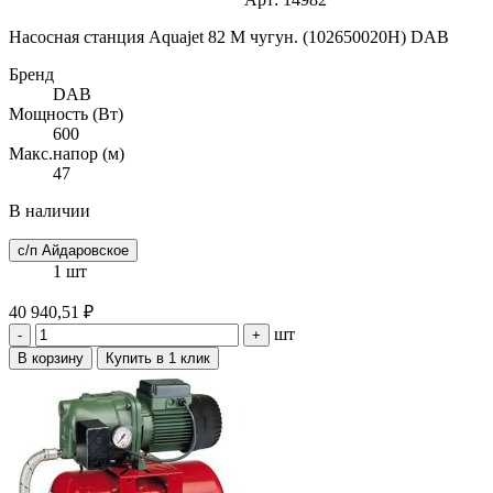
Насосная станция Aquajet 82 M чугун. (102650020H) DAB
Бренд
DAB
Мощность (Вт)
600
Макс.напор (м)
47
В наличии
с/п Айдаровское
1 шт
40 940,51 ₽
шт
-
+
В корзину
Купить в 1 клик