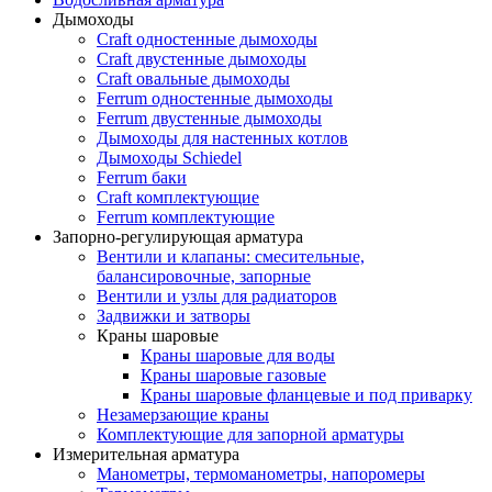
Дымоходы
Craft одностенные дымоходы
Craft двустенные дымоходы
Craft овальные дымоходы
Ferrum одностенные дымоходы
Ferrum двустенные дымоходы
Дымоходы для настенных котлов
Дымоходы Schiedel
Ferrum баки
Craft комплектующие
Ferrum комплектующие
Запорно-регулирующая арматура
Вентили и клапаны: смесительные,
балансировочные, запорные
Вентили и узлы для радиаторов
Задвижки и затворы
Краны шаровые
Краны шаровые для воды
Краны шаровые газовые
Краны шаровые фланцевые и под приварку
Незамерзающие краны
Комплектующие для запорной арматуры
Измерительная арматура
Манометры, термоманометры, напоромеры