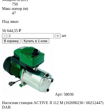
750
Макс.напор (м)
47
Под заказ
56 644,55 ₽
шт
-
+
В корзину
Купить в 1 клик
Арт: 58036
Насосная станция ACTIVE JI 112 M (102690230 / 60212447)
DAB