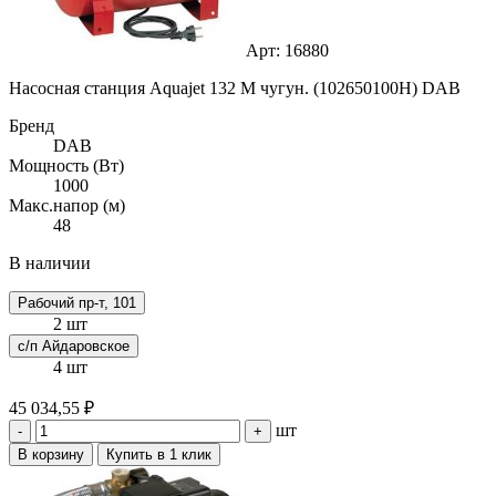
Арт: 16880
Насосная станция Aquajet 132 M чугун. (102650100H) DAB
Бренд
DAB
Мощность (Вт)
1000
Макс.напор (м)
48
В наличии
Рабочий пр-т, 101
2 шт
с/п Айдаровское
4 шт
45 034,55 ₽
шт
-
+
В корзину
Купить в 1 клик