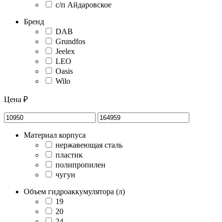
с/п Айдаровское
Бренд
DAB
Grundfos
Jeelex
LEO
Oasis
Wilo
Цена ₽
Материал корпуса
нержавеющая сталь
пластик
полипропилен
чугун
Объем гидроаккумулятора (л)
19
20
24