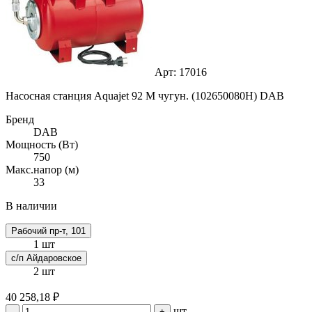
Арт: 17016
Насосная станция Aquajet 92 M чугун. (102650080H) DAB
Бренд
DAB
Мощность (Вт)
750
Макс.напор (м)
33
В наличии
Рабочий пр-т, 101
1 шт
с/п Айдаровское
2 шт
40 258,18 ₽
шт
-
+