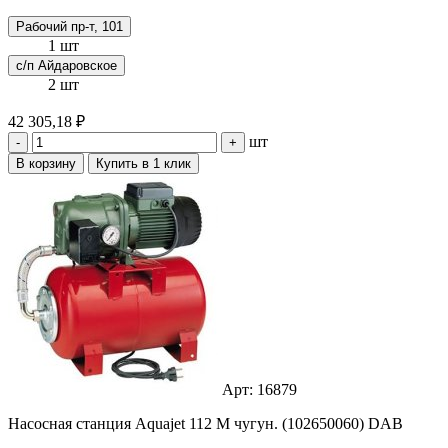
Рабочий пр-т, 101
1 шт
с/п Айдаровское
2 шт
42 305,18 ₽
шт
-
+
В корзину
Купить в 1 клик
Арт: 16879
Насосная станция Aquajet 112 M чугун. (102650060) DAB