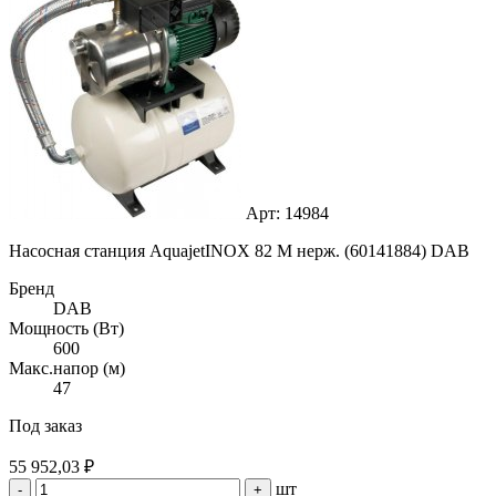
Арт: 14984
Насосная станция AquajetINOX 82 M нерж. (60141884) DAB
Бренд
DAB
Мощность (Вт)
600
Макс.напор (м)
47
Под заказ
55 952,03 ₽
шт
-
+