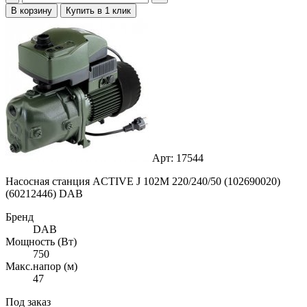
В корзину
Купить в 1 клик
Арт: 17544
Насосная станция ACTIVE J 102M 220/240/50 (102690020)
(60212446) DAB
Бренд
DAB
Мощность (Вт)
750
Макс.напор (м)
47
Под заказ