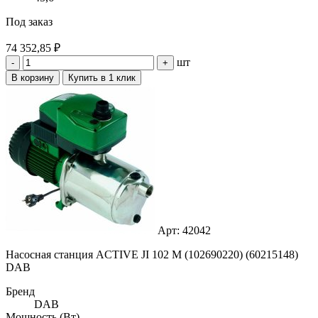
Под заказ
74 352,85 ₽
шт
-
+
В корзину
Купить в 1 клик
Арт: 42042
Насосная станция ACTIVE JI 102 M (102690220) (60215148)
DAB
Бренд
DAB
Мощность (Вт)