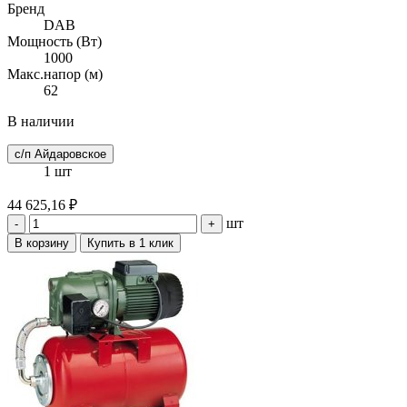
Бренд
DAB
Мощность (Вт)
1000
Макс.напор (м)
62
В наличии
с/п Айдаровское
1 шт
44 625,16 ₽
шт
-
+
В корзину
Купить в 1 клик