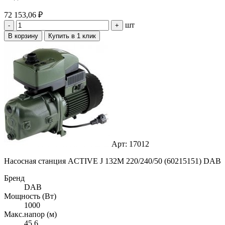
72 153,06 ₽
шт
-
+
В корзину
Купить в 1 клик
Арт: 17012
Насосная станция ACTIVE J 132M 220/240/50 (60215151) DAB
Бренд
DAB
Мощность (Вт)
1000
Макс.напор (м)
45,6