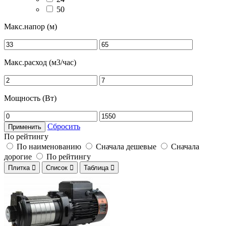
50
Макс.напор (м)
Макс.расход (м3/час)
Мощность (Вт)
Сбросить
Применить
По рейтингу
По наименованию
Сначала дешевые
Сначала
дорогие
По рейтингу
Плитка

Список

Таблица
