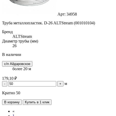
Арт: 34958
Труба металлопластик. D-26 ALTStream (001010104)
Бренд
ALTStream
Диаметр трубы (мм)
26
В наличии
с/п Айдаровское
более 20 м
179,10 ₽
м
-
+
Кратно 50
В корзину
Купить в 1 клик
«
1