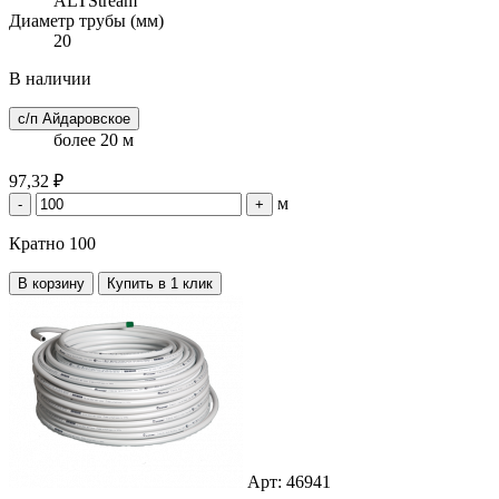
ALTStream
Диаметр трубы (мм)
20
В наличии
с/п Айдаровское
более 20 м
97,32 ₽
м
-
+
Кратно 100
В корзину
Купить в 1 клик
Арт: 46941