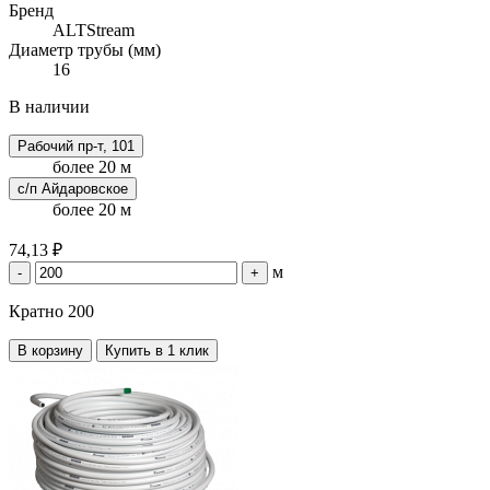
Бренд
ALTStream
Диаметр трубы (мм)
16
В наличии
Рабочий пр-т, 101
более 20 м
с/п Айдаровское
более 20 м
74,13 ₽
м
-
+
Кратно 200
В корзину
Купить в 1 клик