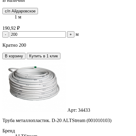
В наличии
с/п Айдаровское
1 м
190,92 ₽
м
-
+
Кратно 200
В корзину
Купить в 1 клик
Арт: 34433
Труба металлопластик. D-20 ALTStream (001010103)
Бренд