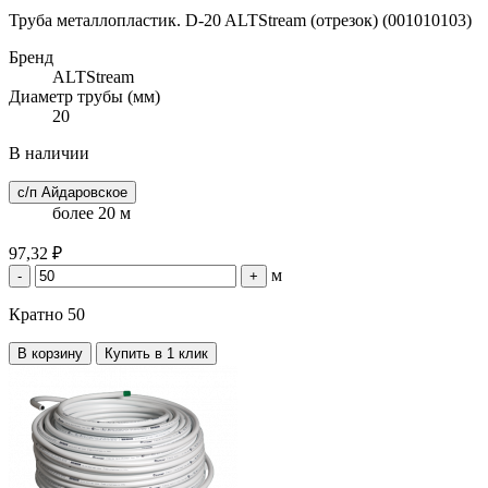
Труба металлопластик. D-20 ALTStream (отрезок) (001010103)
Бренд
ALTStream
Диаметр трубы (мм)
20
В наличии
с/п Айдаровское
более 20 м
97,32 ₽
м
-
+
Кратно 50
В корзину
Купить в 1 клик