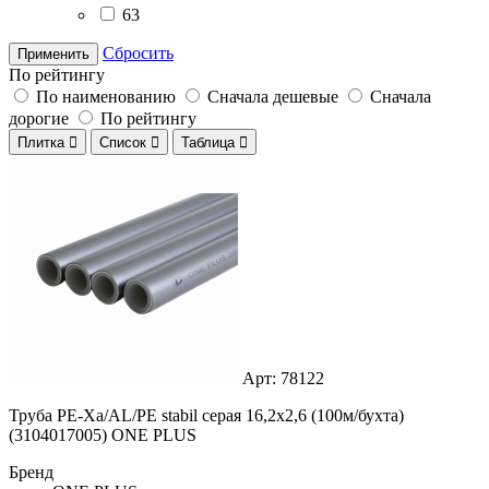
63
Сбросить
Применить
По рейтингу
По наименованию
Сначала дешевые
Сначала
дорогие
По рейтингу
Плитка

Список

Таблица

Арт: 78122
Труба PE-Xa/AL/PE stabil серая 16,2x2,6 (100м/бухта)
(3104017005) ONE PLUS
Бренд