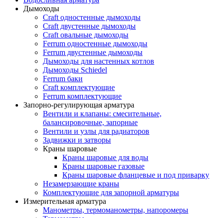
Дымоходы
Craft одностенные дымоходы
Craft двустенные дымоходы
Craft овальные дымоходы
Ferrum одностенные дымоходы
Ferrum двустенные дымоходы
Дымоходы для настенных котлов
Дымоходы Schiedel
Ferrum баки
Craft комплектующие
Ferrum комплектующие
Запорно-регулирующая арматура
Вентили и клапаны: смесительные,
балансировочные, запорные
Вентили и узлы для радиаторов
Задвижки и затворы
Краны шаровые
Краны шаровые для воды
Краны шаровые газовые
Краны шаровые фланцевые и под приварку
Незамерзающие краны
Комплектующие для запорной арматуры
Измерительная арматура
Манометры, термоманометры, напоромеры