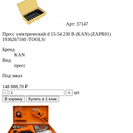
Арт: 37147
Пресс электрический d 15-54 230 B (KAN) (ZAPR01)
1936267160 /TOOLS/
Бренд
KAN
Вид
пресс
Под заказ
148 888,70 ₽
шт
-
+
В корзину
Купить в 1 клик