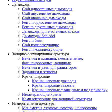
Дымоходы
Craft одностенные дымоходы
Craft двустенные дымоходы
Craft овальные дымоходы
Ferrum одностенные дымоходы
Ferrum двустенные дымоходы
Дымоходы для настенных котлов
Дымоходы Schiedel
Ferrum баки
Craft комплектующие
Ferrum комплектующие
Запорно-регулирующая арматура
Вентили и клапаны: смесительные,
балансировочные, запорные
Вентили и узлы для радиаторов
Задвижки и затворы
Краны шаровые
Краны шаровые для воды
Краны шаровые газовые
Краны шаровые фланцевые и под приварку
Незамерзающие краны
Комплектующие для запорной арматуры
Измерительная арматура
Манометры, термоманометры, напоромеры