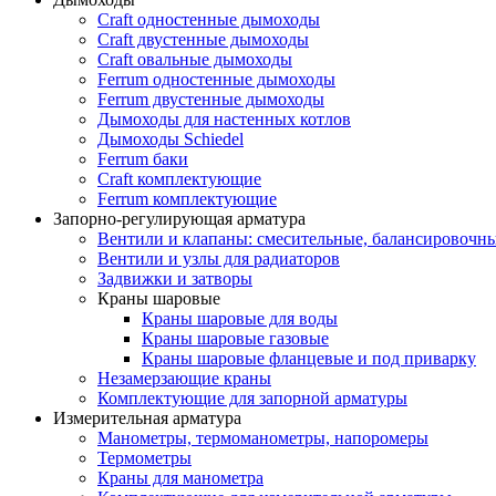
Craft одностенные дымоходы
Craft двустенные дымоходы
Craft овальные дымоходы
Ferrum одностенные дымоходы
Ferrum двустенные дымоходы
Дымоходы для настенных котлов
Дымоходы Schiedel
Ferrum баки
Craft комплектующие
Ferrum комплектующие
Запорно-регулирующая арматура
Вентили и клапаны: смесительные, балансировочны
Вентили и узлы для радиаторов
Задвижки и затворы
Краны шаровые
Краны шаровые для воды
Краны шаровые газовые
Краны шаровые фланцевые и под приварку
Незамерзающие краны
Комплектующие для запорной арматуры
Измерительная арматура
Манометры, термоманометры, напоромеры
Термометры
Краны для манометра