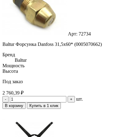
Арт: 72734
Baltur Форсунка Danfoss 31,5х60* (0005070662)
Бренд
Baltur
Мощность
Высота
Под заказ
2 760,39 ₽
шт.
-
+
В корзину
Купить в 1 клик