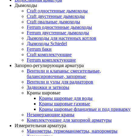
Дымоходы
Craft одностенные дымоходы
Craft двустенные дымоходы
Craft овальные дымоходы
Ferrum одностенные дымоходы
Ferrum двустенные дымоходы
Дымоходы для настенных котлов
Дымоходы Schiedel
Ferrum баки
Craft комплектующие
Ferrum комплектующие
Запорно-регулирующая арматура
Вентили и клапаны: смесительные,
балансировочные, запорные
Вентили и узлы для радиаторов
Задвижки и затворы
Краны шаровые
Краны шаровые для воды
Краны шаровые газовые
Краны шаровые фланцевые и под приварку
Незамерзающие краны
Комплектующие для запорной арматуры
Измерительная арматура
Манометры, термоманометры, напоромеры