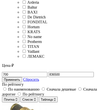
Arderia
Baltur
BAXI
De Dietrich
FONDITAL
Hortum
KRATS
No name
Protherm
TITAN
Vaillant
ЛЕМАКС
Цена ₽
Сбросить
Применить
По рейтингу
По наименованию
Сначала дешевые
Сначала
дорогие
По рейтингу
Плитка

Список

Таблица
