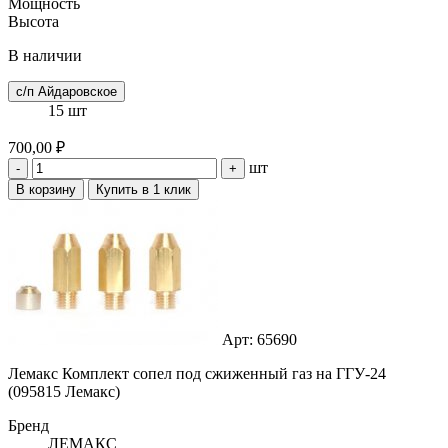
Мощность
Высота
В наличии
с/п Айдаровское
15 шт
700,00 ₽
шт
-
+
В корзину
Купить в 1 клик
Арт: 65690
Лемакс Комплект сопел под сжиженный газ на ГГУ-24
(095815 Лемакс)
Бренд
ЛЕМАКС