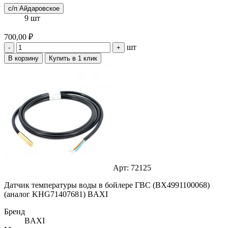
с/п Айдаровское
9 шт
700,00 ₽
шт
-
+
В корзину
Купить в 1 клик
Арт: 72125
Датчик температуры воды в бойлере ГВС (BX4991100068)
(аналог KHG71407681) BAXI
Бренд
BAXI