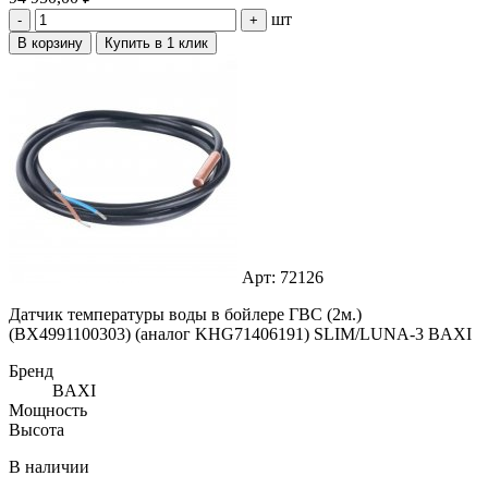
шт
-
+
В корзину
Купить в 1 клик
Арт: 72126
Датчик температуры воды в бойлере ГВС (2м.)
(BX4991100303) (аналог KHG71406191) SLIM/LUNA-3 BAXI
Бренд
BAXI
Мощность
Высота
В наличии