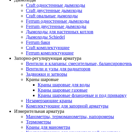
Craft одностенные дымоходы
Craft двустенные дымоходы
Craft овальные дымоходы
Ferrum одностенные дымоходы
Ferrum двустенные дымоходы
Дымоходы для настенных котлов
Дымоходы Schiedel
Ferrum баки
Craft комплектующие
Ferrum комплектующие
Запорно-регулирующая арматура
Вентили и клапаны: смесительные, балансировочны
Вентили и узлы для радиаторов
Задвижки и затворы
Краны шаровые
Краны шаровые для воды
Краны шаровые газовые
Краны шаровые фланцевые и под приварку
Незамерзающие краны
Комплектующие для запорной арматуры
Измерительная арматура
Манометры, термоманометры, напоромеры
Термометры
Краны для манометра