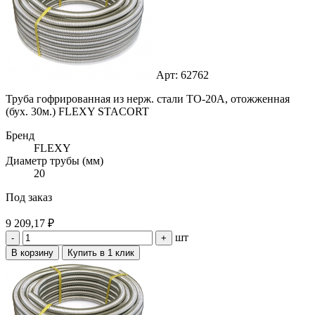
Арт: 62762
Труба гофрированная из нерж. стали ТО-20А, отожженная
(бух. 30м.) FLEXY STACORT
Бренд
FLEXY
Диаметр трубы (мм)
20
Под заказ
9 209,17 ₽
шт
-
+
В корзину
Купить в 1 клик