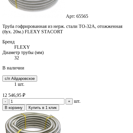
Арт: 65565
Труба гофрированная из нерж. стали ТО-32А, отожженная
(бух. 20м.) FLEXY STACORT
Бренд
FLEXY
Диаметр трубы (мм)
32
В наличии
с/п Айдаровское
1 шт.
12 546,95 ₽
шт.
-
+
В корзину
Купить в 1 клик