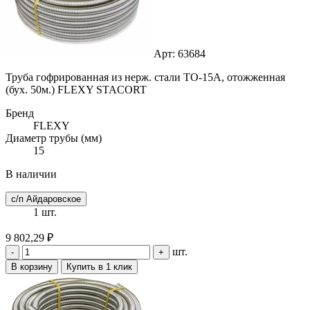
Арт: 63684
Труба гофрированная из нерж. стали ТО-15А, отожженная
(бух. 50м.) FLEXY STACORT
Бренд
FLEXY
Диаметр трубы (мм)
15
В наличии
с/п Айдаровское
1 шт.
9 802,29 ₽
шт.
-
+
В корзину
Купить в 1 клик