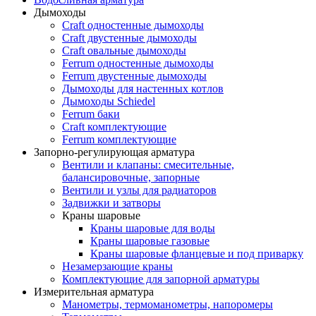
Дымоходы
Craft одностенные дымоходы
Craft двустенные дымоходы
Craft овальные дымоходы
Ferrum одностенные дымоходы
Ferrum двустенные дымоходы
Дымоходы для настенных котлов
Дымоходы Schiedel
Ferrum баки
Craft комплектующие
Ferrum комплектующие
Запорно-регулирующая арматура
Вентили и клапаны: смесительные,
балансировочные, запорные
Вентили и узлы для радиаторов
Задвижки и затворы
Краны шаровые
Краны шаровые для воды
Краны шаровые газовые
Краны шаровые фланцевые и под приварку
Незамерзающие краны
Комплектующие для запорной арматуры
Измерительная арматура
Манометры, термоманометры, напоромеры