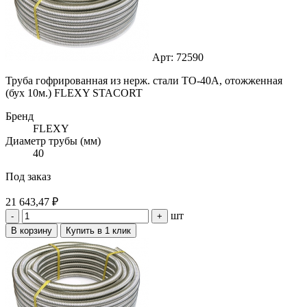
Арт: 72590
Труба гофрированная из нерж. стали ТО-40А, отожженная
(бух 10м.) FLEXY STACORT
Бренд
FLEXY
Диаметр трубы (мм)
40
Под заказ
21 643,47 ₽
шт
-
+
В корзину
Купить в 1 клик