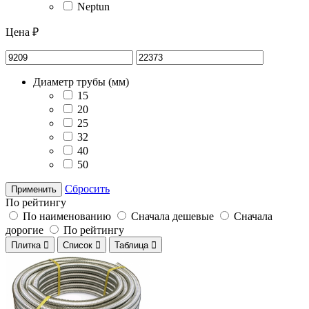
Neptun
Цена ₽
Диаметр трубы (мм)
15
20
25
32
40
50
Сбросить
Применить
По рейтингу
По наименованию
Сначала дешевые
Сначала
дорогие
По рейтингу
Плитка

Список

Таблица
