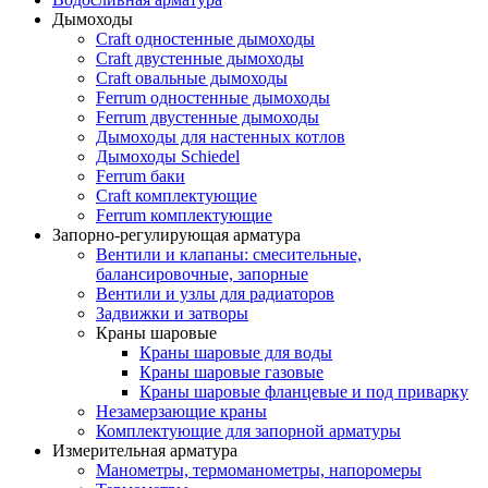
Дымоходы
Craft одностенные дымоходы
Craft двустенные дымоходы
Craft овальные дымоходы
Ferrum одностенные дымоходы
Ferrum двустенные дымоходы
Дымоходы для настенных котлов
Дымоходы Schiedel
Ferrum баки
Craft комплектующие
Ferrum комплектующие
Запорно-регулирующая арматура
Вентили и клапаны: смесительные,
балансировочные, запорные
Вентили и узлы для радиаторов
Задвижки и затворы
Краны шаровые
Краны шаровые для воды
Краны шаровые газовые
Краны шаровые фланцевые и под приварку
Незамерзающие краны
Комплектующие для запорной арматуры
Измерительная арматура
Манометры, термоманометры, напоромеры