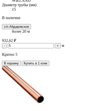
WIELAND
Диаметр трубы (мм)
15
В наличии
с/п Айдаровское
более 20 м
932,62 ₽
м
-
+
Кратно 5
В корзину
Купить в 1 клик