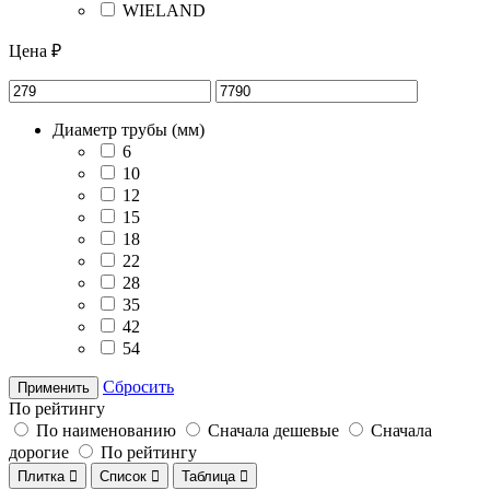
WIELAND
Цена ₽
Диаметр трубы (мм)
6
10
12
15
18
22
28
35
42
54
Сбросить
Применить
По рейтингу
По наименованию
Сначала дешевые
Сначала
дорогие
По рейтингу
Плитка

Список

Таблица
