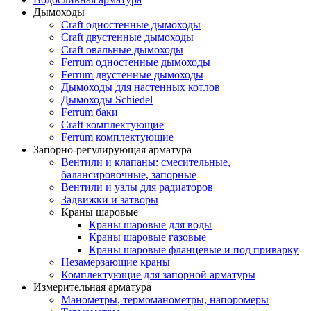
Дымоходы
Craft одностенные дымоходы
Craft двустенные дымоходы
Craft овальные дымоходы
Ferrum одностенные дымоходы
Ferrum двустенные дымоходы
Дымоходы для настенных котлов
Дымоходы Schiedel
Ferrum баки
Craft комплектующие
Ferrum комплектующие
Запорно-регулирующая арматура
Вентили и клапаны: смесительные,
балансировочные, запорные
Вентили и узлы для радиаторов
Задвижки и затворы
Краны шаровые
Краны шаровые для воды
Краны шаровые газовые
Краны шаровые фланцевые и под приварку
Незамерзающие краны
Комплектующие для запорной арматуры
Измерительная арматура
Манометры, термоманометры, напоромеры