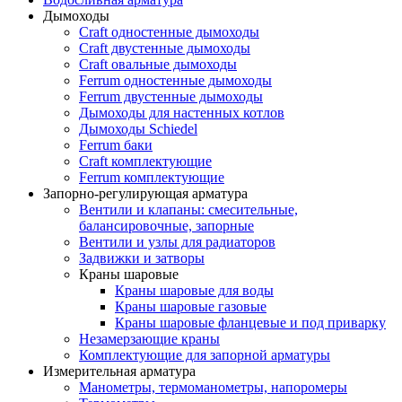
Дымоходы
Craft одностенные дымоходы
Craft двустенные дымоходы
Craft овальные дымоходы
Ferrum одностенные дымоходы
Ferrum двустенные дымоходы
Дымоходы для настенных котлов
Дымоходы Schiedel
Ferrum баки
Craft комплектующие
Ferrum комплектующие
Запорно-регулирующая арматура
Вентили и клапаны: смесительные,
балансировочные, запорные
Вентили и узлы для радиаторов
Задвижки и затворы
Краны шаровые
Краны шаровые для воды
Краны шаровые газовые
Краны шаровые фланцевые и под приварку
Незамерзающие краны
Комплектующие для запорной арматуры
Измерительная арматура
Манометры, термоманометры, напоромеры