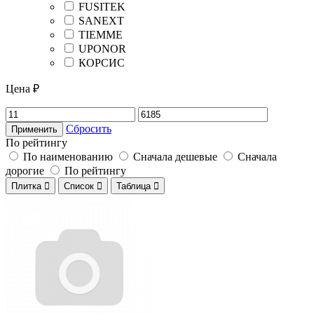
FUSITEK
SANEXT
TIEMME
UPONOR
КОРСИС
Цена ₽
Сбросить
Применить
По рейтингу
По наименованию
Сначала дешевые
Сначала
дорогие
По рейтингу
Плитка

Список

Таблица
