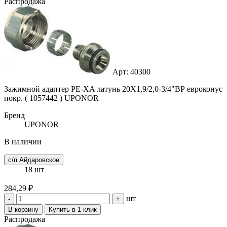
Распродажа
Арт: 40300
Зажимной адаптер PE-XA латунь 20X1,9/2,0-3/4"ВР евроконус
покр. ( 1057442 ) UPONOR
Бренд
UPONOR
В наличии
с/п Айдаровское
18 шт
284,29 ₽
шт
-
+
В корзину
Купить в 1 клик
Распродажа