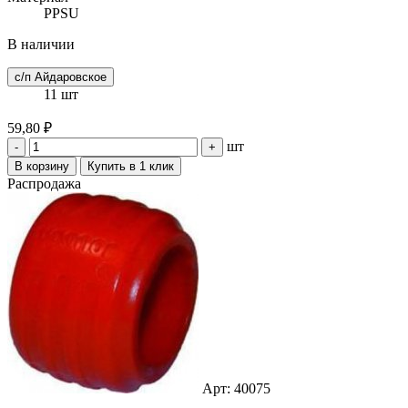
PPSU
В наличии
с/п Айдаровское
11 шт
59,80 ₽
шт
-
+
В корзину
Купить в 1 клик
Распродажа
Арт: 40075