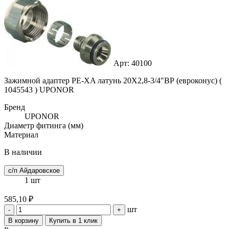
Арт: 40100
Зажимной адаптер PE-XA латунь 20X2,8-3/4"ВР (евроконус) (
1045543 ) UPONOR
Бренд
UPONOR
Диаметр фитинга (мм)
Материал
В наличии
с/п Айдаровское
1 шт
585,10 ₽
шт
-
+
В корзину
Купить в 1 клик