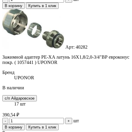
В корзину
Купить в 1 клик
Арт: 40282
Зажимной адаптер PE-XA латунь 16X1,8/2,0-3/4"ВР евроконус
покр. ( 1057441 ) UPONOR
Бренд
UPONOR
В наличии
с/п Айдаровское
17 шт
390,54 ₽
шт
-
+
В корзину
Купить в 1 клик