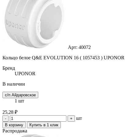
Арт: 40072
Кольцо белое Q&E EVOLUTION 16 ( 1057453 ) UPONOR
Бренд
UPONOR
В наличии
с/п Айдаровское
1 шт
25,28 ₽
шт
-
+
В корзину
Купить в 1 клик
Распродажа