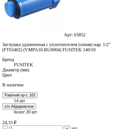
Арт: 65852
Заглушка удлиненная с уплотнителем (синяя) нар. 1/2"
(FT03402) (VMPA10-BU0004) FUSITEK 140/10
Бренд
FUSITEK
Диаметр (мм)
Цвет
В наличии
Рабочий пр-т, 101
14 шт
с/п Айдаровское
более 20 шт
24,33 ₽
шт
-
+