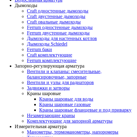
Дымоходы
Craft одностенные дымоходы
Craft двустенные дымоходы
Craft овальные дымоходы
Ferrum одностенные дымоходы
Ferrum двустенные дымоходы
Дымоходы для настенных котлов
Дымоходы Schiedel
Ferrum баки
Craft комплектующие
Ferrum комплектующие
Запорно-регулирующая арматура
Вентили и клапаны: смесительные,
балансировочные, запорные
Вентили и узлы для радиаторов
Задвижки и затворы
Краны шаровые
Краны шаровые для воды
Краны шаровые газовые
Краны шаровые фланцевые и под приварку
Незамерзающие краны
Комплектующие для запорной арматуры
Измерительная арматура
Манометры, термоманометры, напоромеры