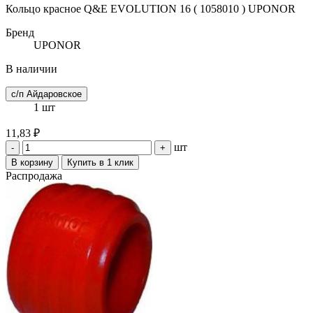
Кольцо красное Q&E EVOLUTION 16 ( 1058010 ) UPONOR
Бренд
UPONOR
В наличии
с/п Айдаровское
1 шт
11,83 ₽
шт
-
+
В корзину
Купить в 1 клик
Распродажа