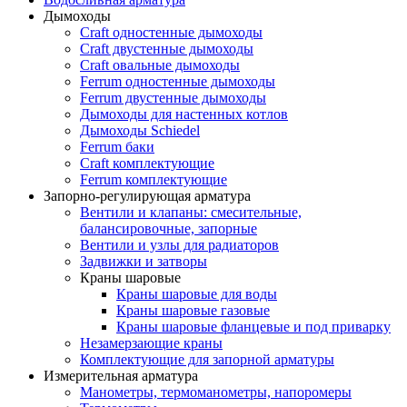
Дымоходы
Craft одностенные дымоходы
Craft двустенные дымоходы
Craft овальные дымоходы
Ferrum одностенные дымоходы
Ferrum двустенные дымоходы
Дымоходы для настенных котлов
Дымоходы Schiedel
Ferrum баки
Craft комплектующие
Ferrum комплектующие
Запорно-регулирующая арматура
Вентили и клапаны: смесительные,
балансировочные, запорные
Вентили и узлы для радиаторов
Задвижки и затворы
Краны шаровые
Краны шаровые для воды
Краны шаровые газовые
Краны шаровые фланцевые и под приварку
Незамерзающие краны
Комплектующие для запорной арматуры
Измерительная арматура
Манометры, термоманометры, напоромеры