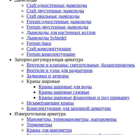
Craft одностенные дымоходы
Craft двустенные дымоходы
Craft овальные дымоходы
Ferrum одностенные дымоходы
Ferrum двустенные дымоходы
Дымоходы для настенных котлов
Дымоходы Schiedel
Ferrum баки
Craft комплектующие
Ferrum комплектующие
Запорно-регулирующая арматура
Вентили и клапаны: смесительные, балансировочны
Вентили и узлы для радиаторов
Задвижки и затворы
Краны шаровые
Краны шаровые для воды
Краны шаровые газовые
Краны шаровые фланцевые и под приварку
Незамерзающие краны
Комплектующие для запорной арматуры
Измерительная арматура
Манометры, термоманометры, напоромеры
Термометры
Краны для манометра