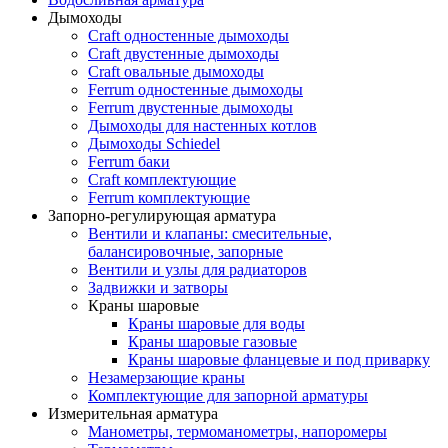
Дымоходы
Craft одностенные дымоходы
Craft двустенные дымоходы
Craft овальные дымоходы
Ferrum одностенные дымоходы
Ferrum двустенные дымоходы
Дымоходы для настенных котлов
Дымоходы Schiedel
Ferrum баки
Craft комплектующие
Ferrum комплектующие
Запорно-регулирующая арматура
Вентили и клапаны: смесительные,
балансировочные, запорные
Вентили и узлы для радиаторов
Задвижки и затворы
Краны шаровые
Краны шаровые для воды
Краны шаровые газовые
Краны шаровые фланцевые и под приварку
Незамерзающие краны
Комплектующие для запорной арматуры
Измерительная арматура
Манометры, термоманометры, напоромеры