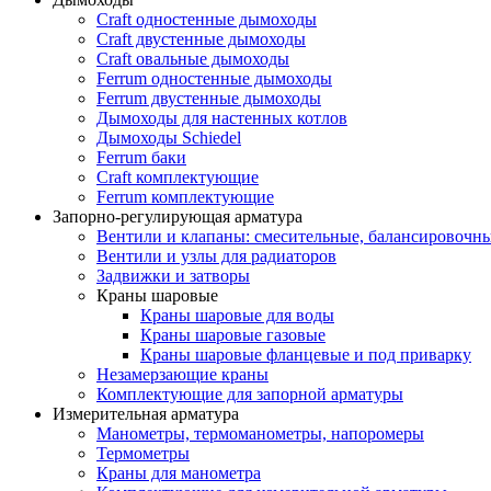
Craft одностенные дымоходы
Craft двустенные дымоходы
Craft овальные дымоходы
Ferrum одностенные дымоходы
Ferrum двустенные дымоходы
Дымоходы для настенных котлов
Дымоходы Schiedel
Ferrum баки
Craft комплектующие
Ferrum комплектующие
Запорно-регулирующая арматура
Вентили и клапаны: смесительные, балансировочны
Вентили и узлы для радиаторов
Задвижки и затворы
Краны шаровые
Краны шаровые для воды
Краны шаровые газовые
Краны шаровые фланцевые и под приварку
Незамерзающие краны
Комплектующие для запорной арматуры
Измерительная арматура
Манометры, термоманометры, напоромеры
Термометры
Краны для манометра