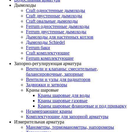
Дымоходы
Craft одностенные дымоходы
Craft двустенные дымоходы
Craft овальные дымоходы
Ferrum одностенные дымоходы
Ferrum двустенные дымоходы
Дымоходы для настенных котлов
Дымоходы Schiedel
Ferrum баки
Craft комплектующие
Ferrum комплектующие
Запорно-регулирующая арматура
Вентили и клапаны: смесительные,
балансировочные, запорные
Вентили и узлы для радиаторов
Задвижки и затворы
Краны шаровые
Краны шаровые для воды
Краны шаровые газовые
Краны шаровые фланцевые и под приварку
Незамерзающие краны
Комплектующие для запорной арматуры
Измерительная арматура
Манометры, термоманометры, напоромеры