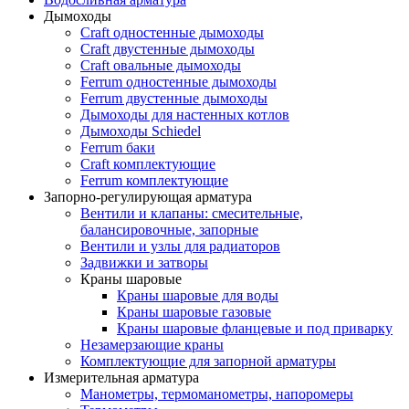
Дымоходы
Craft одностенные дымоходы
Craft двустенные дымоходы
Craft овальные дымоходы
Ferrum одностенные дымоходы
Ferrum двустенные дымоходы
Дымоходы для настенных котлов
Дымоходы Schiedel
Ferrum баки
Craft комплектующие
Ferrum комплектующие
Запорно-регулирующая арматура
Вентили и клапаны: смесительные,
балансировочные, запорные
Вентили и узлы для радиаторов
Задвижки и затворы
Краны шаровые
Краны шаровые для воды
Краны шаровые газовые
Краны шаровые фланцевые и под приварку
Незамерзающие краны
Комплектующие для запорной арматуры
Измерительная арматура
Манометры, термоманометры, напоромеры