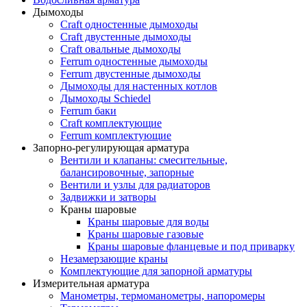
Дымоходы
Craft одностенные дымоходы
Craft двустенные дымоходы
Craft овальные дымоходы
Ferrum одностенные дымоходы
Ferrum двустенные дымоходы
Дымоходы для настенных котлов
Дымоходы Schiedel
Ferrum баки
Craft комплектующие
Ferrum комплектующие
Запорно-регулирующая арматура
Вентили и клапаны: смесительные,
балансировочные, запорные
Вентили и узлы для радиаторов
Задвижки и затворы
Краны шаровые
Краны шаровые для воды
Краны шаровые газовые
Краны шаровые фланцевые и под приварку
Незамерзающие краны
Комплектующие для запорной арматуры
Измерительная арматура
Манометры, термоманометры, напоромеры