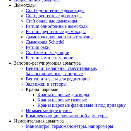
Дымоходы
Craft одностенные дымоходы
Craft двустенные дымоходы
Craft овальные дымоходы
Ferrum одностенные дымоходы
Ferrum двустенные дымоходы
Дымоходы для настенных котлов
Дымоходы Schiedel
Ferrum баки
Craft комплектующие
Ferrum комплектующие
Запорно-регулирующая арматура
Вентили и клапаны: смесительные,
балансировочные, запорные
Вентили и узлы для радиаторов
Задвижки и затворы
Краны шаровые
Краны шаровые для воды
Краны шаровые газовые
Краны шаровые фланцевые и под приварку
Незамерзающие краны
Комплектующие для запорной арматуры
Измерительная арматура
Манометры, термоманометры, напоромеры