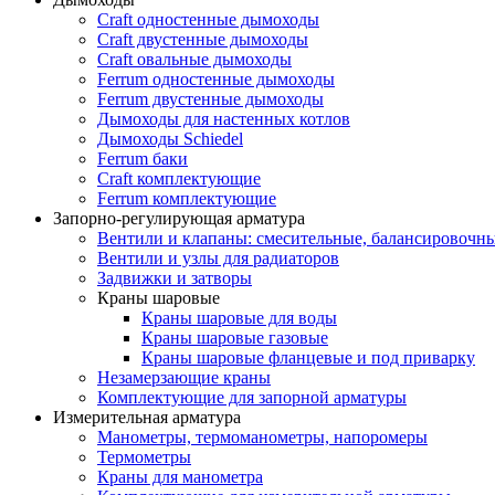
Craft одностенные дымоходы
Craft двустенные дымоходы
Craft овальные дымоходы
Ferrum одностенные дымоходы
Ferrum двустенные дымоходы
Дымоходы для настенных котлов
Дымоходы Schiedel
Ferrum баки
Craft комплектующие
Ferrum комплектующие
Запорно-регулирующая арматура
Вентили и клапаны: смесительные, балансировочны
Вентили и узлы для радиаторов
Задвижки и затворы
Краны шаровые
Краны шаровые для воды
Краны шаровые газовые
Краны шаровые фланцевые и под приварку
Незамерзающие краны
Комплектующие для запорной арматуры
Измерительная арматура
Манометры, термоманометры, напоромеры
Термометры
Краны для манометра