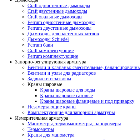
Craft одностенные дымоходы
Craft двустенные дымоходы
Craft овальные дымоходы
Ferrum одностенные дымоходы
Ferrum двустенные дымоходы
Дымоходы для настенных котлов
Дымоходы Schiedel
Ferrum баки
Craft комплектующие
Ferrum комплектующие
Запорно-регулирующая арматура
Вентили и клапаны: смесительные, балансировочны
Вентили и узлы для радиаторов
Задвижки и затворы
Краны шаровые
Краны шаровые для воды
Краны шаровые газовые
Краны шаровые фланцевые и под приварку
Незамерзающие краны
Комплектующие для запорной арматуры
Измерительная арматура
Манометры, термоманометры, напоромеры
Термометры
Краны для манометра