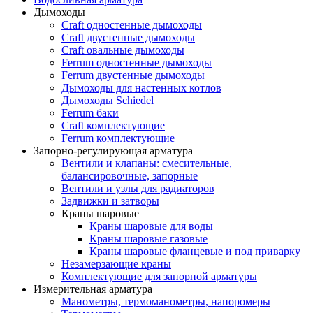
Дымоходы
Craft одностенные дымоходы
Craft двустенные дымоходы
Craft овальные дымоходы
Ferrum одностенные дымоходы
Ferrum двустенные дымоходы
Дымоходы для настенных котлов
Дымоходы Schiedel
Ferrum баки
Craft комплектующие
Ferrum комплектующие
Запорно-регулирующая арматура
Вентили и клапаны: смесительные,
балансировочные, запорные
Вентили и узлы для радиаторов
Задвижки и затворы
Краны шаровые
Краны шаровые для воды
Краны шаровые газовые
Краны шаровые фланцевые и под приварку
Незамерзающие краны
Комплектующие для запорной арматуры
Измерительная арматура
Манометры, термоманометры, напоромеры