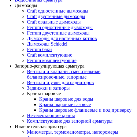
Дымоходы
Craft одностенные дымоходы
Craft двустенные дымоходы
Craft овальные дымоходы
Ferrum одностенные дымоходы
Ferrum двустенные дымоходы
Дымоходы для настенных котлов
Дымоходы Schiedel
Ferrum баки
Craft комплектующие
Ferrum комплектующие
Запорно-регулирующая арматура
Вентили и клапаны: смесительные,
балансировочные, запорные
Вентили и узлы для радиаторов
Задвижки и затворы
Краны шаровые
Краны шаровые для воды
Краны шаровые газовые
Краны шаровые фланцевые и под приварку
Незамерзающие краны
Комплектующие для запорной арматуры
Измерительная арматура
Манометры, термоманометры, напоромеры