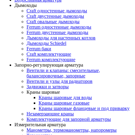
Дымоходы
Craft одностенные дымоходы
Craft двустенные дымоходы
Craft овальные дымоходы
Ferrum одностенные дымоходы
Ferrum двустенные дымоходы
Дымоходы для настенных котлов
Дымоходы Schiedel
Ferrum баки
Craft комплектующие
Ferrum комплектующие
Запорно-регулирующая арматура
Вентили и клапаны: смесительные,
балансировочные, запорные
Вентили и узлы для радиаторов
Задвижки и затворы
Краны шаровые
Краны шаровые для воды
Краны шаровые газовые
Краны шаровые фланцевые и под приварку
Незамерзающие краны
Комплектующие для запорной арматуры
Измерительная арматура
Манометры, термоманометры, напоромеры