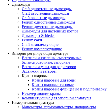
Дымоходы
Craft одностенные дымоходы
Craft двустенные дымоходы
Craft овальные дымоходы
Ferrum одностенные дымоходы
Ferrum двустенные дымоходы
Дымоходы для настенных котлов
Дымоходы Schiedel
Ferrum баки
Craft комплектующие
Ferrum комплектующие
Запорно-регулирующая арматура
Вентили и клапаны: смесительные,
балансировочные, запорные
Вентили и узлы для радиаторов
Задвижки и затворы
Краны шаровые
Краны шаровые для воды
Краны шаровые газовые
Краны шаровые фланцевые и под приварку
Незамерзающие краны
Комплектующие для запорной арматуры
Измерительная арматура
Манометры, термоманометры, напоромеры