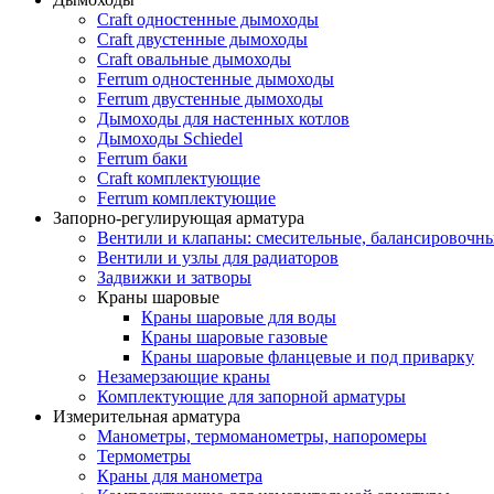
Craft одностенные дымоходы
Craft двустенные дымоходы
Craft овальные дымоходы
Ferrum одностенные дымоходы
Ferrum двустенные дымоходы
Дымоходы для настенных котлов
Дымоходы Schiedel
Ferrum баки
Craft комплектующие
Ferrum комплектующие
Запорно-регулирующая арматура
Вентили и клапаны: смесительные, балансировочны
Вентили и узлы для радиаторов
Задвижки и затворы
Краны шаровые
Краны шаровые для воды
Краны шаровые газовые
Краны шаровые фланцевые и под приварку
Незамерзающие краны
Комплектующие для запорной арматуры
Измерительная арматура
Манометры, термоманометры, напоромеры
Термометры
Краны для манометра