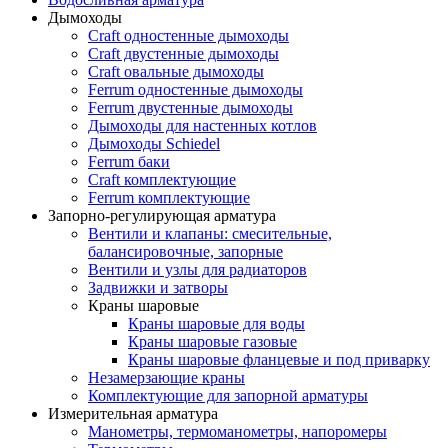
Дымоходы
Craft одностенные дымоходы
Craft двустенные дымоходы
Craft овальные дымоходы
Ferrum одностенные дымоходы
Ferrum двустенные дымоходы
Дымоходы для настенных котлов
Дымоходы Schiedel
Ferrum баки
Craft комплектующие
Ferrum комплектующие
Запорно-регулирующая арматура
Вентили и клапаны: смесительные,
балансировочные, запорные
Вентили и узлы для радиаторов
Задвижки и затворы
Краны шаровые
Краны шаровые для воды
Краны шаровые газовые
Краны шаровые фланцевые и под приварку
Незамерзающие краны
Комплектующие для запорной арматуры
Измерительная арматура
Манометры, термоманометры, напоромеры