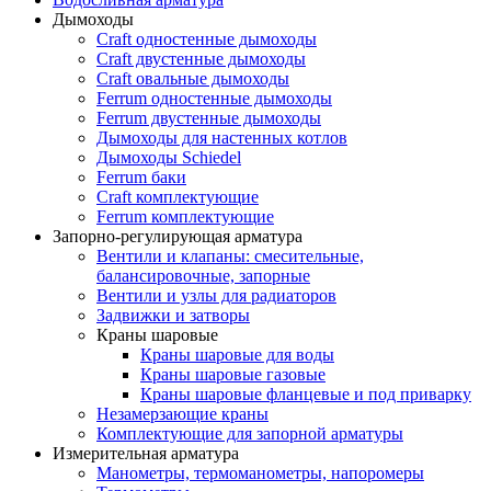
Дымоходы
Craft одностенные дымоходы
Craft двустенные дымоходы
Craft овальные дымоходы
Ferrum одностенные дымоходы
Ferrum двустенные дымоходы
Дымоходы для настенных котлов
Дымоходы Schiedel
Ferrum баки
Craft комплектующие
Ferrum комплектующие
Запорно-регулирующая арматура
Вентили и клапаны: смесительные,
балансировочные, запорные
Вентили и узлы для радиаторов
Задвижки и затворы
Краны шаровые
Краны шаровые для воды
Краны шаровые газовые
Краны шаровые фланцевые и под приварку
Незамерзающие краны
Комплектующие для запорной арматуры
Измерительная арматура
Манометры, термоманометры, напоромеры