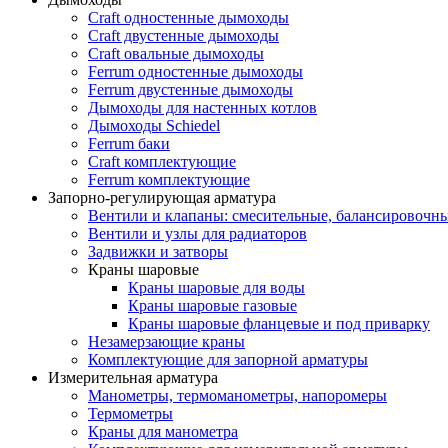
Craft одностенные дымоходы
Craft двустенные дымоходы
Craft овальные дымоходы
Ferrum одностенные дымоходы
Ferrum двустенные дымоходы
Дымоходы для настенных котлов
Дымоходы Schiedel
Ferrum баки
Craft комплектующие
Ferrum комплектующие
Запорно-регулирующая арматура
Вентили и клапаны: смесительные, балансировочны
Вентили и узлы для радиаторов
Задвижки и затворы
Краны шаровые
Краны шаровые для воды
Краны шаровые газовые
Краны шаровые фланцевые и под приварку
Незамерзающие краны
Комплектующие для запорной арматуры
Измерительная арматура
Манометры, термоманометры, напоромеры
Термометры
Краны для манометра