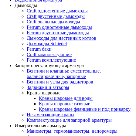
Дымоходы
Craft одностенные дымоходы
Craft двустенные дымоходы
Craft овальные дымоходы
Ferrum одностенные дымоходы
Ferrum двустенные дымоходы
Дымоходы для настенных котлов
Дымоходы Schiedel
Ferrum баки
Craft комплектующие
Ferrum комплектующие
Запорно-регулирующая арматура
Вентили и клапаны: смесительные,
балансировочные, запорные
Вентили и узлы для радиаторов
Задвижки и затворы
Краны шаровые
Краны шаровые для воды
Краны шаровые газовые
Краны шаровые фланцевые и под приварку
Незамерзающие краны
Комплектующие для запорной арматуры
Измерительная арматура
Манометры, термоманометры, напоромеры