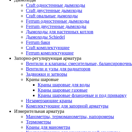
Craft одностенные дымоходы
Craft двустенные дымоходы
Craft овальные дымоходы
Ferrum одностенные дымоходы
Ferrum двустенные дымоходы
Дымоходы для настенных котлов
Дымоходы Schiedel
Ferrum баки
Craft комплектующие
Ferrum комплектующие
Запорно-регулирующая арматура
Вентили и клапаны: смесительные, балансировочны
Вентили и узлы для радиаторов
Задвижки и затворы
Краны шаровые
Краны шаровые для воды
Краны шаровые газовые
Краны шаровые фланцевые и под приварку
Незамерзающие краны
Комплектующие для запорной арматуры
Измерительная арматура
Манометры, термоманометры, напоромеры
Термометры
Краны для манометра