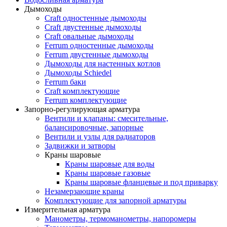
Дымоходы
Craft одностенные дымоходы
Craft двустенные дымоходы
Craft овальные дымоходы
Ferrum одностенные дымоходы
Ferrum двустенные дымоходы
Дымоходы для настенных котлов
Дымоходы Schiedel
Ferrum баки
Craft комплектующие
Ferrum комплектующие
Запорно-регулирующая арматура
Вентили и клапаны: смесительные,
балансировочные, запорные
Вентили и узлы для радиаторов
Задвижки и затворы
Краны шаровые
Краны шаровые для воды
Краны шаровые газовые
Краны шаровые фланцевые и под приварку
Незамерзающие краны
Комплектующие для запорной арматуры
Измерительная арматура
Манометры, термоманометры, напоромеры