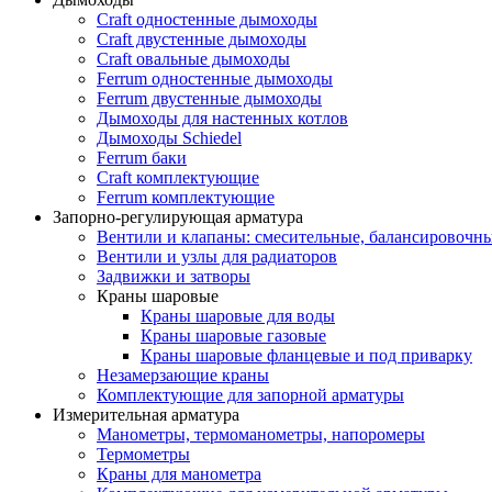
Craft одностенные дымоходы
Craft двустенные дымоходы
Craft овальные дымоходы
Ferrum одностенные дымоходы
Ferrum двустенные дымоходы
Дымоходы для настенных котлов
Дымоходы Schiedel
Ferrum баки
Craft комплектующие
Ferrum комплектующие
Запорно-регулирующая арматура
Вентили и клапаны: смесительные, балансировочны
Вентили и узлы для радиаторов
Задвижки и затворы
Краны шаровые
Краны шаровые для воды
Краны шаровые газовые
Краны шаровые фланцевые и под приварку
Незамерзающие краны
Комплектующие для запорной арматуры
Измерительная арматура
Манометры, термоманометры, напоромеры
Термометры
Краны для манометра