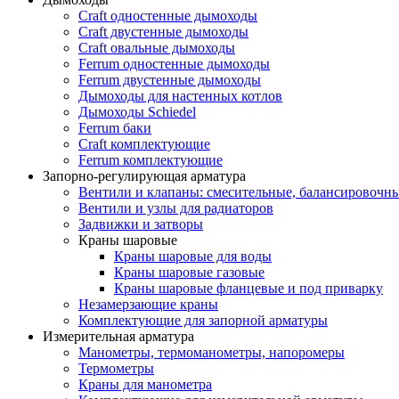
Craft одностенные дымоходы
Craft двустенные дымоходы
Craft овальные дымоходы
Ferrum одностенные дымоходы
Ferrum двустенные дымоходы
Дымоходы для настенных котлов
Дымоходы Schiedel
Ferrum баки
Craft комплектующие
Ferrum комплектующие
Запорно-регулирующая арматура
Вентили и клапаны: смесительные, балансировочны
Вентили и узлы для радиаторов
Задвижки и затворы
Краны шаровые
Краны шаровые для воды
Краны шаровые газовые
Краны шаровые фланцевые и под приварку
Незамерзающие краны
Комплектующие для запорной арматуры
Измерительная арматура
Манометры, термоманометры, напоромеры
Термометры
Краны для манометра