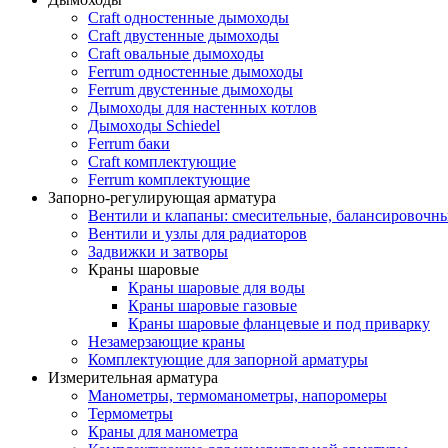
Craft одностенные дымоходы
Craft двустенные дымоходы
Craft овальные дымоходы
Ferrum одностенные дымоходы
Ferrum двустенные дымоходы
Дымоходы для настенных котлов
Дымоходы Schiedel
Ferrum баки
Craft комплектующие
Ferrum комплектующие
Запорно-регулирующая арматура
Вентили и клапаны: смесительные, балансировочны
Вентили и узлы для радиаторов
Задвижки и затворы
Краны шаровые
Краны шаровые для воды
Краны шаровые газовые
Краны шаровые фланцевые и под приварку
Незамерзающие краны
Комплектующие для запорной арматуры
Измерительная арматура
Манометры, термоманометры, напоромеры
Термометры
Краны для манометра