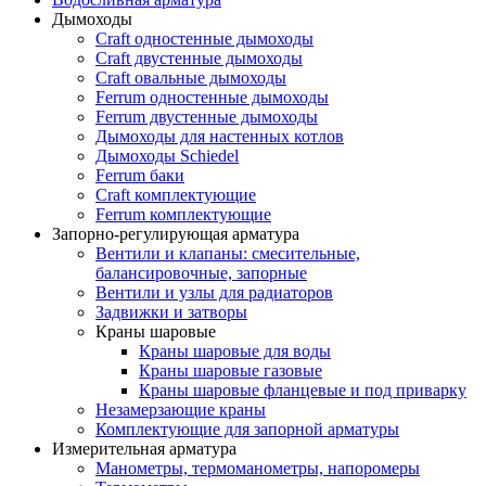
Дымоходы
Craft одностенные дымоходы
Craft двустенные дымоходы
Craft овальные дымоходы
Ferrum одностенные дымоходы
Ferrum двустенные дымоходы
Дымоходы для настенных котлов
Дымоходы Schiedel
Ferrum баки
Craft комплектующие
Ferrum комплектующие
Запорно-регулирующая арматура
Вентили и клапаны: смесительные,
балансировочные, запорные
Вентили и узлы для радиаторов
Задвижки и затворы
Краны шаровые
Краны шаровые для воды
Краны шаровые газовые
Краны шаровые фланцевые и под приварку
Незамерзающие краны
Комплектующие для запорной арматуры
Измерительная арматура
Манометры, термоманометры, напоромеры