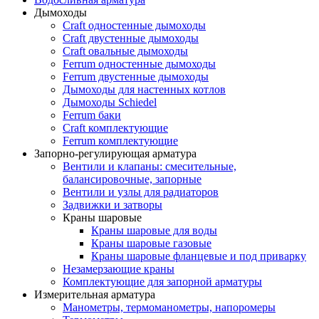
Дымоходы
Craft одностенные дымоходы
Craft двустенные дымоходы
Craft овальные дымоходы
Ferrum одностенные дымоходы
Ferrum двустенные дымоходы
Дымоходы для настенных котлов
Дымоходы Schiedel
Ferrum баки
Craft комплектующие
Ferrum комплектующие
Запорно-регулирующая арматура
Вентили и клапаны: смесительные,
балансировочные, запорные
Вентили и узлы для радиаторов
Задвижки и затворы
Краны шаровые
Краны шаровые для воды
Краны шаровые газовые
Краны шаровые фланцевые и под приварку
Незамерзающие краны
Комплектующие для запорной арматуры
Измерительная арматура
Манометры, термоманометры, напоромеры