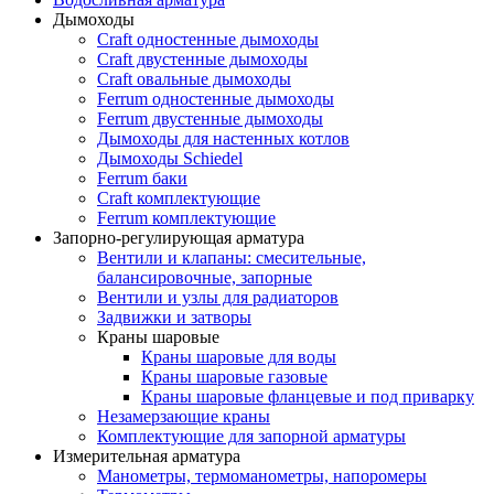
Дымоходы
Craft одностенные дымоходы
Craft двустенные дымоходы
Craft овальные дымоходы
Ferrum одностенные дымоходы
Ferrum двустенные дымоходы
Дымоходы для настенных котлов
Дымоходы Schiedel
Ferrum баки
Craft комплектующие
Ferrum комплектующие
Запорно-регулирующая арматура
Вентили и клапаны: смесительные,
балансировочные, запорные
Вентили и узлы для радиаторов
Задвижки и затворы
Краны шаровые
Краны шаровые для воды
Краны шаровые газовые
Краны шаровые фланцевые и под приварку
Незамерзающие краны
Комплектующие для запорной арматуры
Измерительная арматура
Манометры, термоманометры, напоромеры