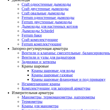
Craft одностенные дымоходы
Craft двустенные дымоходы
Craft овальные дымоходы
Ferrum одностенные дымоходы
Ferrum двустенные дымоходы
Дымоходы для настенных котлов
Дымоходы Schiedel
Ferrum баки
Craft комплектующие
Ferrum комплектующие
Запорно-регулирующая арматура
Вентили и клапаны: смесительные, балансировочны
Вентили и узлы для радиаторов
Задвижки и затворы
Краны шаровые
Краны шаровые для воды
Краны шаровые газовые
Краны шаровые фланцевые и под приварку
Незамерзающие краны
Комплектующие для запорной арматуры
Измерительная арматура
Манометры, термоманометры, напоромеры
Термометры
Краны для манометра