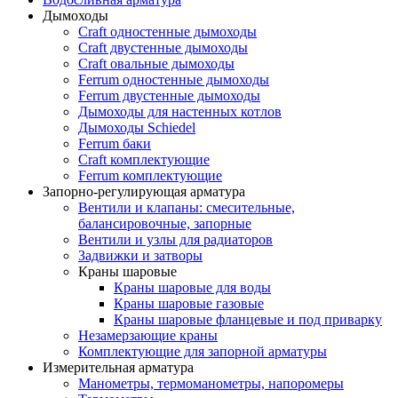
Дымоходы
Craft одностенные дымоходы
Craft двустенные дымоходы
Craft овальные дымоходы
Ferrum одностенные дымоходы
Ferrum двустенные дымоходы
Дымоходы для настенных котлов
Дымоходы Schiedel
Ferrum баки
Craft комплектующие
Ferrum комплектующие
Запорно-регулирующая арматура
Вентили и клапаны: смесительные,
балансировочные, запорные
Вентили и узлы для радиаторов
Задвижки и затворы
Краны шаровые
Краны шаровые для воды
Краны шаровые газовые
Краны шаровые фланцевые и под приварку
Незамерзающие краны
Комплектующие для запорной арматуры
Измерительная арматура
Манометры, термоманометры, напоромеры