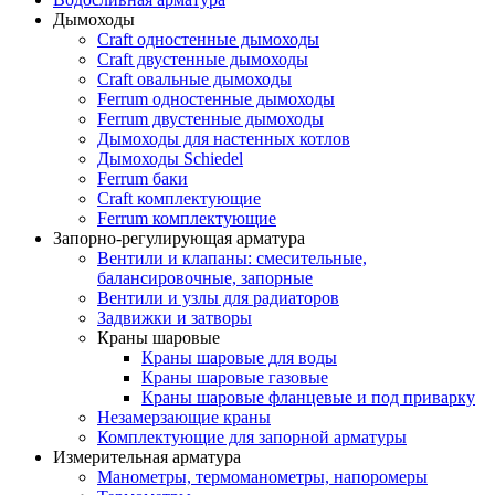
Дымоходы
Craft одностенные дымоходы
Craft двустенные дымоходы
Craft овальные дымоходы
Ferrum одностенные дымоходы
Ferrum двустенные дымоходы
Дымоходы для настенных котлов
Дымоходы Schiedel
Ferrum баки
Craft комплектующие
Ferrum комплектующие
Запорно-регулирующая арматура
Вентили и клапаны: смесительные,
балансировочные, запорные
Вентили и узлы для радиаторов
Задвижки и затворы
Краны шаровые
Краны шаровые для воды
Краны шаровые газовые
Краны шаровые фланцевые и под приварку
Незамерзающие краны
Комплектующие для запорной арматуры
Измерительная арматура
Манометры, термоманометры, напоромеры