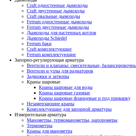
Craft одностенные дымоходы
Craft двустенные дымоходы
Craft овальные дымоходы
Ferrum одностенные дымоходы
Ferrum двустенные дымоходы
Дымоходы для настенных котлов
Дымоходы Schiedel
Ferrum баки
Craft комплектующие
Ferrum комплектующие
Запорно-регулирующая арматура
Вентили и клапаны: смесительные, балансировочны
Вентили и узлы для радиаторов
Задвижки и затворы
Краны шаровые
Краны шаровые для воды
Краны шаровые газовые
Краны шаровые фланцевые и под приварку
Незамерзающие краны
Комплектующие для запорной арматуры
Измерительная арматура
Манометры, термоманометры, напоромеры
Термометры
Краны для манометра