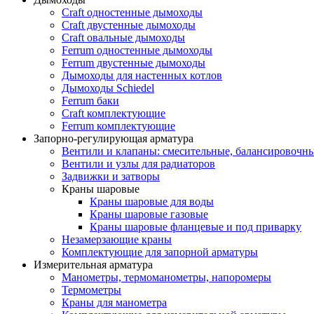
Craft одностенные дымоходы
Craft двустенные дымоходы
Craft овальные дымоходы
Ferrum одностенные дымоходы
Ferrum двустенные дымоходы
Дымоходы для настенных котлов
Дымоходы Schiedel
Ferrum баки
Craft комплектующие
Ferrum комплектующие
Запорно-регулирующая арматура
Вентили и клапаны: смесительные, балансировочны
Вентили и узлы для радиаторов
Задвижки и затворы
Краны шаровые
Краны шаровые для воды
Краны шаровые газовые
Краны шаровые фланцевые и под приварку
Незамерзающие краны
Комплектующие для запорной арматуры
Измерительная арматура
Манометры, термоманометры, напоромеры
Термометры
Краны для манометра