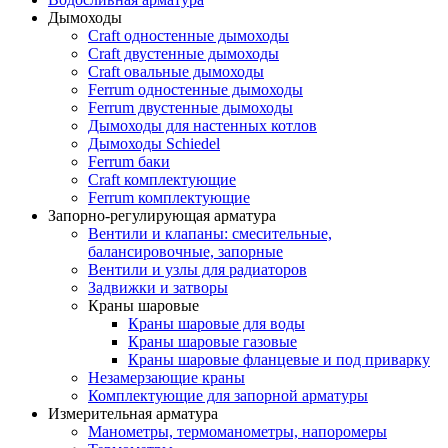
Дымоходы
Craft одностенные дымоходы
Craft двустенные дымоходы
Craft овальные дымоходы
Ferrum одностенные дымоходы
Ferrum двустенные дымоходы
Дымоходы для настенных котлов
Дымоходы Schiedel
Ferrum баки
Craft комплектующие
Ferrum комплектующие
Запорно-регулирующая арматура
Вентили и клапаны: смесительные,
балансировочные, запорные
Вентили и узлы для радиаторов
Задвижки и затворы
Краны шаровые
Краны шаровые для воды
Краны шаровые газовые
Краны шаровые фланцевые и под приварку
Незамерзающие краны
Комплектующие для запорной арматуры
Измерительная арматура
Манометры, термоманометры, напоромеры