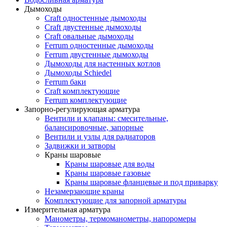
Дымоходы
Craft одностенные дымоходы
Craft двустенные дымоходы
Craft овальные дымоходы
Ferrum одностенные дымоходы
Ferrum двустенные дымоходы
Дымоходы для настенных котлов
Дымоходы Schiedel
Ferrum баки
Craft комплектующие
Ferrum комплектующие
Запорно-регулирующая арматура
Вентили и клапаны: смесительные,
балансировочные, запорные
Вентили и узлы для радиаторов
Задвижки и затворы
Краны шаровые
Краны шаровые для воды
Краны шаровые газовые
Краны шаровые фланцевые и под приварку
Незамерзающие краны
Комплектующие для запорной арматуры
Измерительная арматура
Манометры, термоманометры, напоромеры