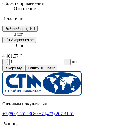
Область применения
Отопление
В наличии
Рабочий пр-т, 101
3 шт
с/п Айдаровское
10 шт
4 401,57 ₽
шт
-
+
В корзину
Купить в 1 клик
Оптовым покупателям
+7 (800) 551 96 80
+7 (473) 207 31 51
Розница