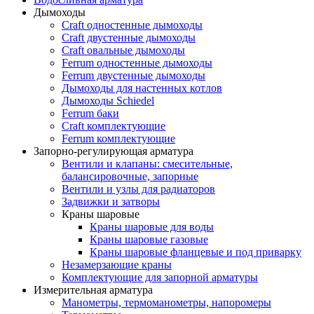
Дымоходы
Craft одностенные дымоходы
Craft двустенные дымоходы
Craft овальные дымоходы
Ferrum одностенные дымоходы
Ferrum двустенные дымоходы
Дымоходы для настенных котлов
Дымоходы Schiedel
Ferrum баки
Craft комплектующие
Ferrum комплектующие
Запорно-регулирующая арматура
Вентили и клапаны: смесительные,
балансировочные, запорные
Вентили и узлы для радиаторов
Задвижки и затворы
Краны шаровые
Краны шаровые для воды
Краны шаровые газовые
Краны шаровые фланцевые и под приварку
Незамерзающие краны
Комплектующие для запорной арматуры
Измерительная арматура
Манометры, термоманометры, напоромеры