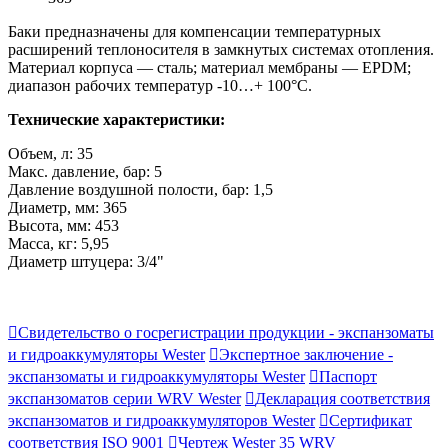
Баки предназначены для компенсации температурных
расширений теплоносителя в замкнутых системах отопления.
Материал корпуса — сталь; материал мембраны — EPDM;
диапазон рабочих температур -10…+ 100°С.
Технические характеристики:
Объем, л: 35
Макс. давление, бар: 5
Давление воздушной полости, бар: 1,5
Диаметр, мм: 365
Высота, мм: 453
Масса, кг: 5,95
Диаметр штуцера: 3/4"

Свидетельство о госрегистрации продукции - экспанзоматы
и гидроаккумуляторы Wester

Экспертное заключение -
экспанзоматы и гидроаккумуляторы Wester

Паспорт
экспанзоматов серии WRV Wester

Декларация соответствия
экспанзоматов и гидроаккумуляторов Wester

Сертификат
соответствия ISO 9001

Чертеж Wester 35 WRV