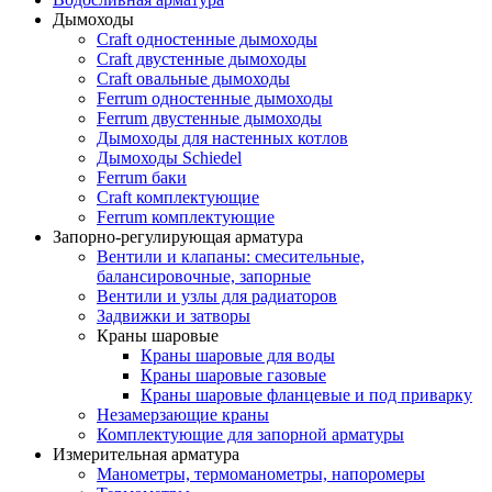
Дымоходы
Craft одностенные дымоходы
Craft двустенные дымоходы
Craft овальные дымоходы
Ferrum одностенные дымоходы
Ferrum двустенные дымоходы
Дымоходы для настенных котлов
Дымоходы Schiedel
Ferrum баки
Craft комплектующие
Ferrum комплектующие
Запорно-регулирующая арматура
Вентили и клапаны: смесительные,
балансировочные, запорные
Вентили и узлы для радиаторов
Задвижки и затворы
Краны шаровые
Краны шаровые для воды
Краны шаровые газовые
Краны шаровые фланцевые и под приварку
Незамерзающие краны
Комплектующие для запорной арматуры
Измерительная арматура
Манометры, термоманометры, напоромеры